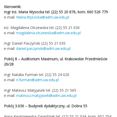
Kierownik:
mgr inż. Maria Wysocka tel. (22) 55 20 876, kom. 660 526 779
e-mail:
Maria.Wysocka@adm.uw.edu.pl
inż. Magdalena Olszewska tel. (22) 55 21 030
e-mail:
magdalena.olszewska@adm.uw.edu.pl
mgr Daniel Paszyński (22) 55 21 035
e-mail:
daniel.paszynski@adm.uw.edu.pl
Pokój 8 – Auditorium Maximum, ul. Krakowskie Przedmieście
26/28
mgr Natalia Furman tel. (22) 55 24 020
e-mail:
n.furman@adm.uw.edu.pl
mgr Mateusz Matyjasek tel. (22) 55 21 565
e-mail:
mateusz.matyjasek@adm.uw.edu.pl
Pokój 3.036 – Budynek dydaktyczny, ul. Dobra 55
Anna Kwaśniewska-Twardziak tel. (22) 55 21 034, kom. 602 254