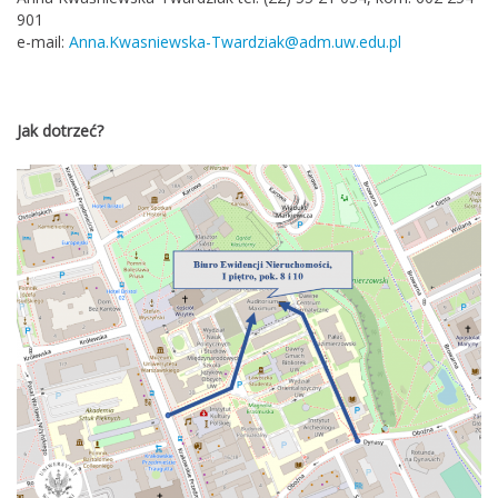
901
e-mail:
Anna.Kwasniewska-Twardziak@adm.uw.edu.pl
Jak dotrzeć?